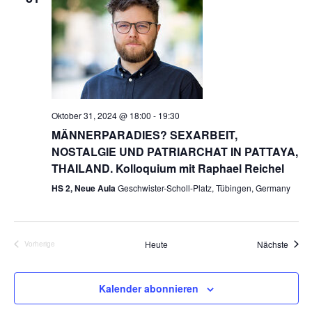
a
t
i
o
n
Oktober 31, 2024 @ 18:00
-
19:30
MÄNNERPARADIES? SEXARBEIT,
NOSTALGIE UND PATRIARCHAT IN PATTAYA,
THAILAND. Kolloquium mit Raphael Reichel
HS 2, Neue Aula
Geschwister-Scholl-Platz, Tübingen, Germany
Veran
Heute
Nächste
Vorherige
Veranstaltungen
Kalender abonnieren