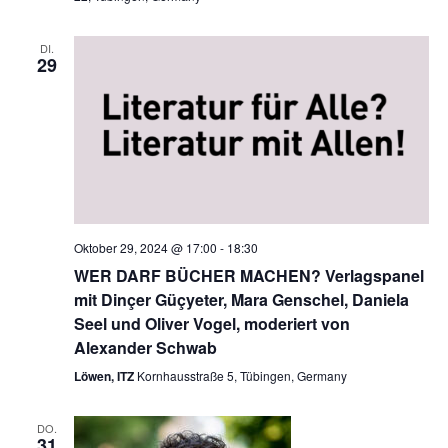
d
N
A
a
DI.
29
n
v
s
i
i
g
c
a
h
t
t
i
o
e
Oktober 29, 2024 @ 17:00
-
18:30
n
n
WER DARF BÜCHER MACHEN? Verlagspanel
mit Dinçer Güçyeter, Mara Genschel, Daniela
,
Seel und Oliver Vogel, moderiert von
N
Alexander Schwab
a
Löwen, ITZ
Kornhausstraße 5, Tübingen, Germany
v
i
DO.
31
g