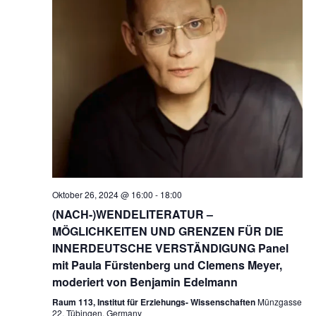
a
ä
a
l
h
l
t
l
t
u
e
u
n
n
n
g
.
g
A
e
n
n
s
S
i
Oktober 26, 2024 @ 16:00
-
18:00
u
c
(NACH-)WENDELITERATUR –
c
h
MÖGLICHKEITEN UND GRENZEN FÜR DIE
h
INNERDEUTSCHE VERSTÄNDIGUNG Panel
t
e
mit Paula Fürstenberg und Clemens Meyer,
e
moderiert von Benjamin Edelmann
u
n
Raum 113, Institut für Erziehungs- Wissenschaften
n
Münzgasse
-
22, Tübingen, Germany