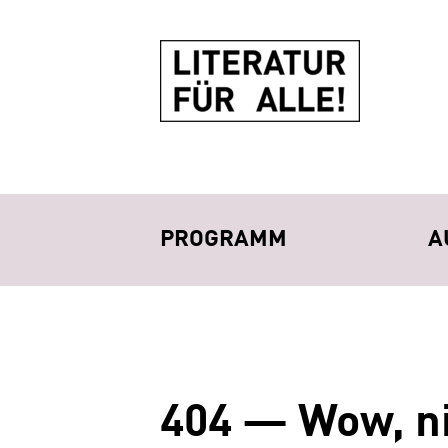
Zum
Zum
Inhalt
Hauptmenü
wechseln
springen
PROGRAMM
A
404 — Wow, ni