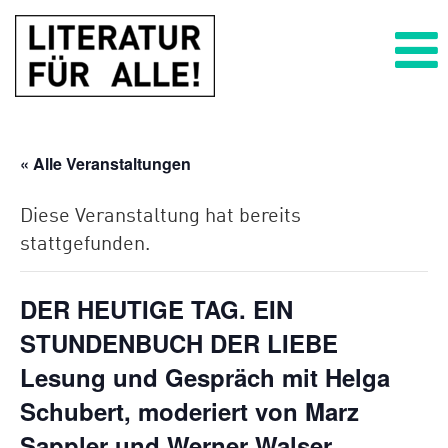
Zum
Zum
Inhalt
Hauptmenü
wechseln
springen
PROGRAMM
« Alle Veranstaltungen
AUSSTELLUNG
Diese Veranstaltung hat bereits
stattgefunden.
ÜBER UNS
Kooperationspartner*innen
DER HEUTIGE TAG. EIN
STUNDENBUCH DER LIEBE
BARRIEREFREIHEIT
Lesung und Gespräch mit Helga
Schubert, moderiert von Marz
Sappler und Werner Walser