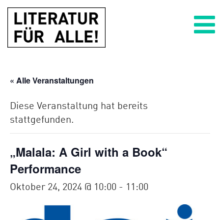
Zum
Zum
Inhalt
Hauptmenü
wechseln
springen
PROGRAMM
« Alle Veranstaltungen
AUSSTELLUNG
Diese Veranstaltung hat bereits
stattgefunden.
ÜBER UNS
Kooperationspartner*innen
„Malala: A Girl with a Book“
Performance
BARRIEREFREIHEIT
Oktober 24, 2024 @ 10:00
-
11:00