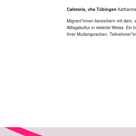
u
w
n
Cafeteria, vhs Tübingen
Katharine
n
o
.
r
Migrant*innen bereichern mit dem, 
g
Alltagskultur in vielerlei Weise. Ein
t
e
ihrer Muttersprachen. Teilnehmer*i
e
n
i
n
S
g
u
e
b
c
e
h
n
e
.
S
u
u
n
c