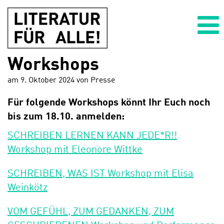
Zum
Zum
Inhalt
Hauptmenü
wechseln
springen
Workshops
PROGRAMM
am
9. Oktober 2024
von
Presse
AUSSTELLUNG
Für folgende Workshops könnt Ihr Euch noch
bis zum 18.10. anmelden:
ÜBER UNS
SCHREIBEN LERNEN KANN JEDE*R!!
Kooperationspartner*innen
Workshop mit Eleonore Wittke
SCHREIBEN, WAS IST Workshop mit Elisa
BARRIEREFREIHEIT
Weinkötz
VOM GEFÜHL, ZUM GEDANKEN, ZUM